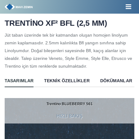
TRENTİNO XF² BFL (2,5 MM)
Jüt taban üzerinde tek bir katmandan oluşan homojen linolyum
zemin kaplamasıdır. 2.5mm kalınlıkta Bfl yangın sınıfına sahip
Linolyumdur. Doğal bileşenleri sayesinde Bfl, kaçış alanlar için
idealdir. Talep üzerine Veneto, Style Emme, Style Elle, Etrusco ve
Trentino için tüm renklerde sunulmaktadır.
TASARIMLAR
TEKNIK ÖZELLIKLER
DÖKÜMANLAR
Trentino BLUEBERRY 561
HIZLI BAKIŞ