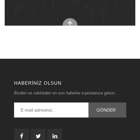
HABERINIZ OLSUN
Bizden ve sektörden en son haberler e-postanıza gelsin..