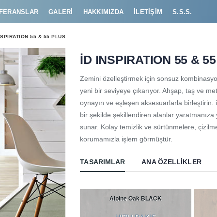
FERANSLAR
GALERI
HAKKIMIZDA
İLETIŞIM
S.S.S.
NSPIRATION 55 & 55 PLUS
İD INSPIRATION 55 & 5
Zemini özelleştirmek için sonsuz kombinasyonl
yeni bir seviyeye çıkarıyor. Ahşap, taş ve meta
oynayın ve eşleşen aksesuarlarla birleştirin.
bir şekilde şekillendiren alanlar yaratmanız
sunar. Kolay temizlik ve sürtünmelere, çizilm
korumamızla işlem görmüştür.
TASARIMLAR
ANA ÖZELLIKLER
Alpine Oak BLACK