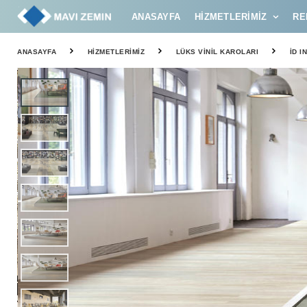
ANASAYFA
HIZMETLERIMIZ
RE
ANASAYFA
HIZMETLERIMIZ
LÜKS VINIL KAROLARI
İD I