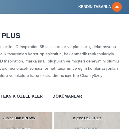
KENDİN TASARLA
5 PLUS
ar ile, iD Inspiration 55 vinil karolar ve planklar iç dekorasyonu
lik tasarımları karıştırıp eşleştirin, beklenmedik renk tonlarıyla
 iD Inspiration, marka imajı oluşturan ve müşteri deneyimini olumlu
a yardımcı olacak sonsuz format, tasarım ve eğim kombinasyonları
elere ve lekelere karşı ekstra direnç için Top Clean yüzey
TEKNIK ÖZELLIKLER
DÖKÜMANLAR
Alpine Oak BROWN
Alpine Oak GREY