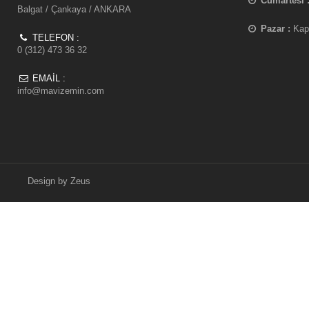
Cumartesi 
Balgat / Çankaya / ANKARA
Pazar :
Kap
TELEFON :
0 (312) 473 36 32
EMAIL :
info@mavizemin.com
Design by
Zeus