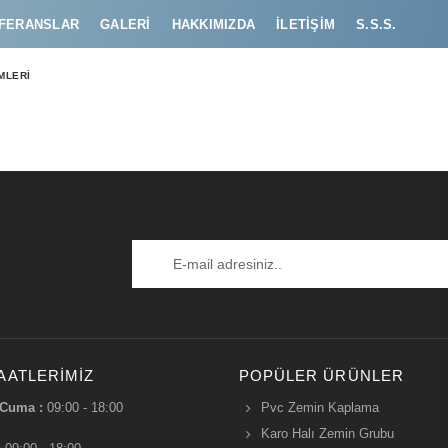
FERANSLAR
GALERI
HAKKIMIZDA
İLETIŞIM
S.S.S.
MLERI
AATLERIMIZ
POPÜLER ÜRÜNLER
 Cuma :
09:00 - 18:00
Pvc Zemin Kaplama
Karo Halı Zemin Grubu