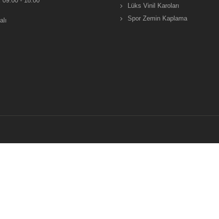
:
09:00 - 18:00
Lüks Vinil Karoları
Spor Zemin Kaplama
alı