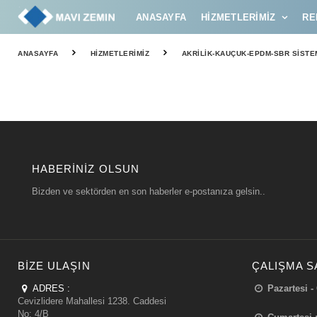
ANASAYFA
HIZMETLERIMIZ
RE
ANASAYFA
HIZMETLERIMIZ
AKRILIK-KAUÇUK-EPDM-SBR SISTE
HABERINIZ OLSUN
Bizden ve sektörden en son haberler e-postanıza gelsin..
BIZE ULAŞIN
ÇALIŞMA S
ADRES :
Pazartesi -
Cevizlidere Mahallesi 1238. Caddesi
No: 4/B