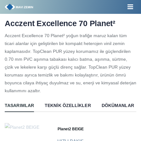
Acczent Excellence 70 Planet²
Acczent Excellence 70 Planet² yoğun trafiğe maruz kalan tüm
ticari alanlar için geliştirilen bir kompakt heterojen vinil zemin
kaplamasıdır. TopClean PUR yüzey korumamız ile güçlendirilen
0.70 mm PVC aşınma tabakası kalıcı batma, aşınma, sürtme,
çizik ve lekelere karşı güçlü direnç sağlar. TopClean PUR yüzey
koruması ayrıca temizlik ve bakımı kolaylaştırır, ürünün ömrü
boyunca cilaya ihtiyaç duyulmaz ve su, enerji ve kimyasal deterjan
kullanımını azaltır.
TASARIMLAR
TEKNIK ÖZELLIKLER
DÖKÜMANLAR
Planet2 BEIGE