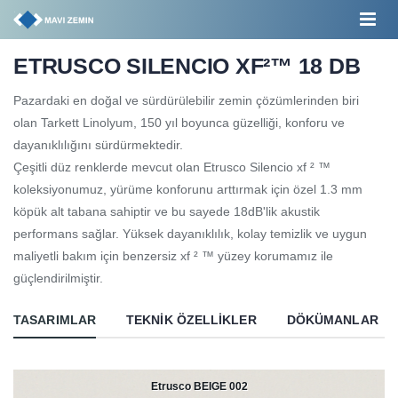
ETRUSCO SILENCIO XF²™ 18 DB
Pazardaki en doğal ve sürdürülebilir zemin çözümlerinden biri
olan Tarkett Linolyum, 150 yıl boyunca güzelliği, konforu ve
dayanıklılığını sürdürmektedir.
Çeşitli düz renklerde mevcut olan Etrusco Silencio xf ² ™
koleksiyonumuz, yürüme konforunu arttırmak için özel 1.3 mm
köpük alt tabana sahiptir ve bu sayede 18dB'lik akustik
performans sağlar. Yüksek dayanıklılık, kolay temizlik ve uygun
maliyetli bakım için benzersiz xf ² ™ yüzey korumamız ile
güçlendirilmiştir.
TASARIMLAR
TEKNIK ÖZELLIKLER
DÖKÜMANLAR
Etrusco BEIGE 002