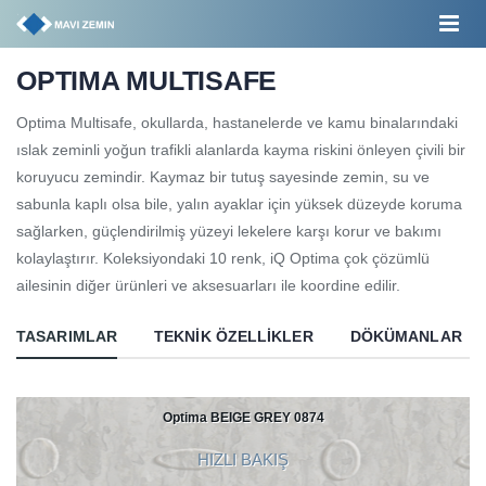
OPTIMA MULTISAFE
Optima Multisafe, okullarda, hastanelerde ve kamu binalarındaki
ıslak zeminli yoğun trafikli alanlarda kayma riskini önleyen çivili bir
koruyucu zemindir. Kaymaz bir tutuş sayesinde zemin, su ve
sabunla kaplı olsa bile, yalın ayaklar için yüksek düzeyde koruma
sağlarken, güçlendirilmiş yüzeyi lekelere karşı korur ve bakımı
kolaylaştırır. Koleksiyondaki 10 renk, iQ Optima çok çözümlü
ailesinin diğer ürünleri ve aksesuarları ile koordine edilir.
TASARIMLAR
TEKNIK ÖZELLIKLER
DÖKÜMANLAR
Optima BEIGE GREY 0874
HIZLI BAKIŞ