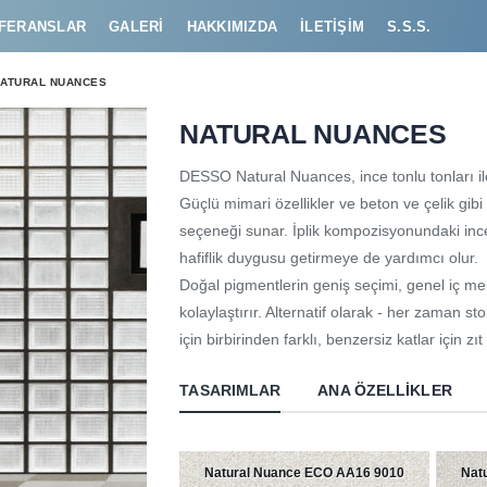
FERANSLAR
GALERI
HAKKIMIZDA
İLETIŞIM
S.S.S.
ATURAL NUANCES
NATURAL NUANCES
DESSO Natural Nuances, ince tonlu tonları il
Güçlü mimari özellikler ve beton ve çelik gi
seçeneği sunar. İplik kompozisyonundaki ince 
hafiflik duygusu getirmeye de yardımcı olur.
Doğal pigmentlerin geniş seçimi, genel iç
kolaylaştırır. Alternatif olarak - her zaman s
için birbirinden farklı, benzersiz katlar için z
TASARIMLAR
ANA ÖZELLIKLER
Natural Nuance ECO AA16 9010
Nat