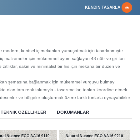
KENDİN TASARLA
e modern, kentsel iç mekanları yumuşatmak için tasarlanmıştır.
bi iç malzemeler için mükemmel uyum sağlayan 48 nötr ve gri ton
zıtlıklar, sakin ve minimalist bir his için mekana bir düzen ve
 mekan şemasına bağlanmak için mükemmel vurguyu bulmayı
tokta olan tam renk takımıyla - tasarımcılar, tonları koordine etmek
ıt desenler ve bölgeler oluşturmak üzere farklı tonlarla oynayabilirler.
TEKNIK ÖZELLIKLER
DÖKÜMANLAR
ural Nuance ECO AA16 9110
Natural Nuance ECO AA16 9210