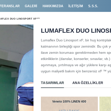
FERANSLAR
GALERI
HAKKIMIZDA
İLETIŞIM
S.S.S.
AFLEX DUO LINOSPORT XF²™
LUMAFLEX DUO LINOS
Lumaflex Duo Linosport xf², bir huş kontrplak
katmanının birleştiği spor zeminidir. Bu çok y
ilave zemin koruması gerektirmeden hem spor
etkinliklerin (danslar, konserler, sınavlar, v
aşınmaya, yırtılmaya ve ağır yüklere karşı aşı
uygun maliyetli bakım için benzersiz xf² ™ y
TASARIMLAR
ANA ÖZELLIKLER
Veneto 100% LINEN 400