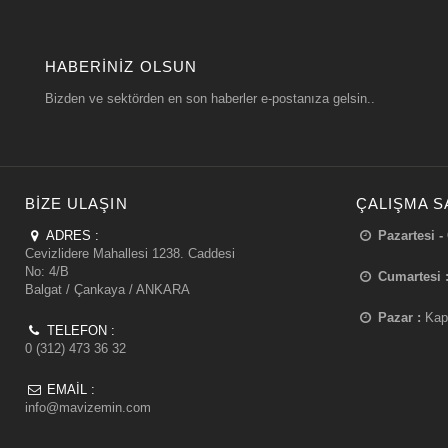
HABERINIZ OLSUN
Bizden ve sektörden en son haberler e-postanıza gelsin..
BIZE ULAŞIN
ÇALIŞMA S
ADRES :
Pazartesi -
Cevizlidere Mahallesi 1238. Caddesi
No: 4/B
Cumartesi 
Balgat / Çankaya / ANKARA
Pazar :
Kap
TELEFON :
0 (312) 473 36 32
EMAIL :
info@mavizemin.com