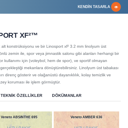
KENDİN TASARLA
PORT XF²™
 alt konstrüksiyonu ve bir Linosport xf² 3.2 mm linolyum üst
önlü zemin ile, spor veya jimnastik salonu gibi alanları herhangi bir
 kullanımı için (voleybol, hem de spor), ve sportif olmayan
b.) gerçekleştiği mekanlara dönüştürebilirsiniz. Linolyum üst tabakası
rı direnç gösterir ve olağanüstü dayanıklılık, kolay temizlik ve
üzey koruması ile işlem görmüştür.
TEKNIK ÖZELLIKLER
DÖKÜMANLAR
Veneto ABSINTHE 695
Veneto AMBER 636