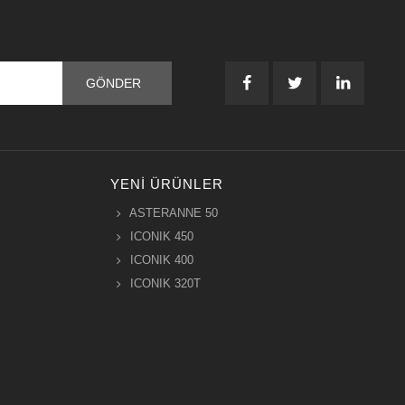
YENI ÜRÜNLER
ASTERANNE 50
ICONIK 450
ICONIK 400
ICONIK 320T