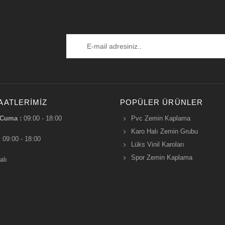
AATLERIMIZ
POPÜLER ÜRÜNLER
 Cuma :
09:00 - 18:00
Pvc Zemin Kaplama
Karo Halı Zemin Grubu
:
09:00 - 18:00
Lüks Vinil Karoları
Spor Zemin Kaplama
alı