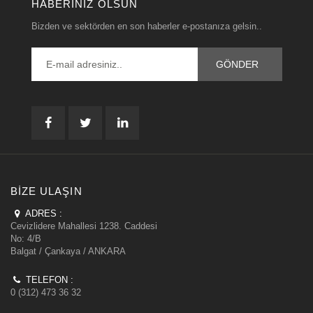
HABERINIZ OLSUN
Bizden ve sektörden en son haberler e-postanıza gelsin..
BIZE ULAŞIN
ADRES :
Cevizlidere Mahallesi 1238. Caddesi
No: 4/B
Balgat / Çankaya / ANKARA
TELEFON :
0 (312) 473 36 32